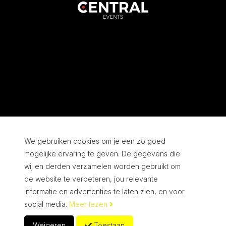
We gebruiken cookies om je een zo goed
mogelijke ervaring te geven. De gegevens die
wij en derden verzamelen worden gebruikt om
de website te verbeteren, jou relevante
informatie en advertenties te laten zien, en voor
© Copyright 2010 - 2026
Privacy
social media.
Meer lezen
Cookie voorkeuren
Weigeren
Toestaan